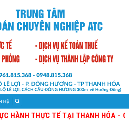
N HỆ
NH THỰC TẾ TẠI THANH HÓA - GIÁO VI