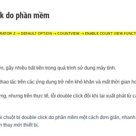
ick do phần mềm
RATOR Z -> DEFAULT OPTION -> COUNTVIEW -> ENABLE COUNT VIEW FUNC
ến, gây nhiều bất tiện trong quá trình sử dụng máy tính.
 thao tác trên các ứng dụng trở nên khó khăn và mất thời gian h
hưng trên thực tế, lỗi double click đôi khi lại xuất phát từ cá
ỗi chuột bị double click do phần mềm một cách đơn giản, nhan
 thay mới thiết bị.