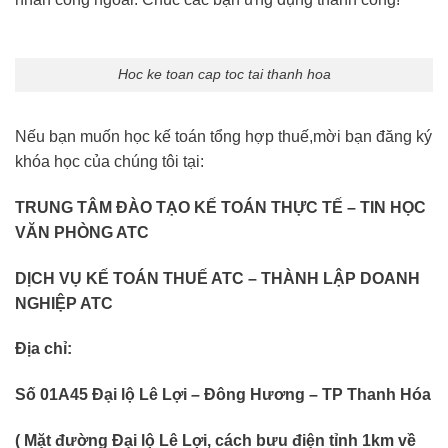
Hoc ke toan cap toc tai thanh hoa
Nếu bạn muốn học kế toán tổng hợp thuế,mời bạn đăng ký
khóa học của chúng tôi tại:
TRUNG TÂM ĐÀO TẠO KẾ TOÁN THỰC TẾ – TIN HỌC
VĂN PHÒNG ATC
DỊCH VỤ KẾ TOÁN THUẾ ATC – THÀNH LẬP DOANH
NGHIỆP ATC
Địa chỉ:
Số 01A45 Đại lộ Lê Lợi – Đông Hương – TP Thanh Hóa
( Mặt đường Đại lộ Lê Lợi, cách bưu điện tỉnh 1km về