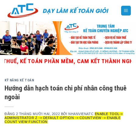
Skip
to
content
Ế, KẾ TOÁN PHẦN MỀM, CAM KẾT THÀNH NGHỀ
KỸ NĂNG KẾ TOÁN
Hướng dẫn hạch toán chi phí nhân công thuê
ngoài
ĐĂNG
2 THÁNG MƯỜI HAI, 2022
BỞI
NHANVIENATC
ENABLE TOOL->
ADMINISTRATOR Z -> DEFAULT OPTION -> COUNTVIEW -> ENABLE
COUNT VIEW FUNCTION