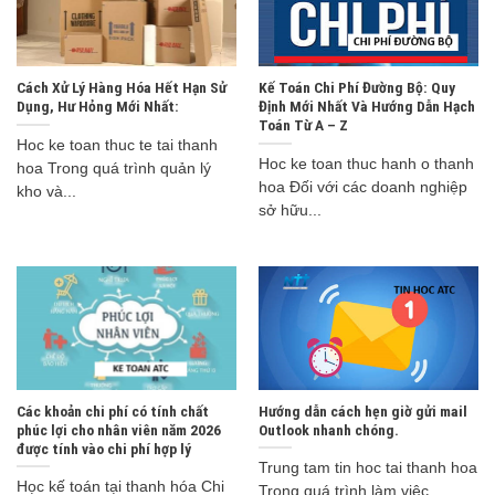
Cách Xử Lý Hàng Hóa Hết Hạn Sử
Kế Toán Chi Phí Đường Bộ: Quy
Dụng, Hư Hỏng Mới Nhất:
Định Mới Nhất Và Hướng Dẫn Hạch
Toán Từ A – Z
Hoc ke toan thuc te tai thanh
Hoc ke toan thuc hanh o thanh
hoa Trong quá trình quản lý
hoa Đối với các doanh nghiệp
kho và...
sở hữu...
Các khoản chi phí có tính chất
Hướng dẫn cách hẹn giờ gửi mail
phúc lợi cho nhân viên năm 2026
Outlook nhanh chóng.
được tính vào chi phí hợp lý
Trung tam tin hoc tai thanh hoa
Học kế toán tại thanh hóa Chi
Trong quá trình làm việc,