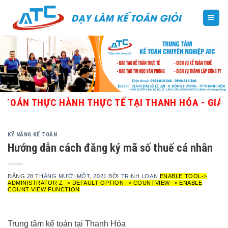
Skip
to
content
N THỰC HÀNH THỰC TẾ TẠI THANH HÓA - GIÁO VIÊN
KỸ NĂNG KẾ TOÁN
Hướng dẫn cách đăng ký mã số thuế cá nhân
ĐĂNG
28 THÁNG MƯỜI MỘT, 2021
BỞI
TRỊNH LOAN
ENABLE TOOL->
ADMINISTRATOR Z -> DEFAULT OPTION -> COUNTVIEW -> ENABLE
COUNT VIEW FUNCTION
Trung tâm kế toán tại Thanh Hóa