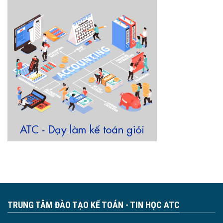
TRUNG TÂM ĐÀO TẠO KẾ TOÁN - TIN HỌC ATC