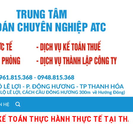
N HỆ
HỰC HÀNH THỰC TẾ TẠI THANH HÓA - G