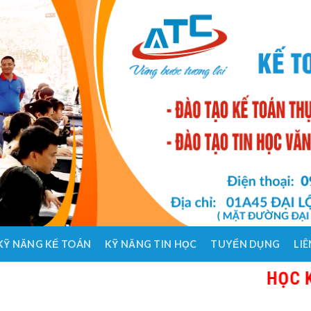
KỸ NĂNG KẾ TOÁN
KỸ NĂNG TIN HỌC
TUYỂN DỤNG
LIÊ
HỌC KẾ TOÁN T