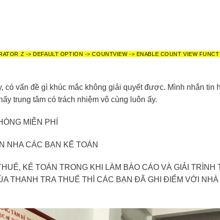
RATOR Z -> DEFAULT OPTION -> COUNTVIEW -> ENABLE COUNT VIEW FUNCT
, có vấn đề gì khúc mắc không giải quyết được. Mình nhắn tin h
hấy trung tâm có trách nhiệm vô cùng luôn ấy.
HÒNG MIỄN PHÍ
ẾN NHA CÁC BẠN KẾ TOÁN
THUẾ, KẾ TOÁN TRONG KHI LÀM BÁO CÁO VÀ GIẢI TRÌNH
 THANH TRA THUẾ THÌ CÁC BẠN ĐÃ GHI ĐIỂM VỚI NHÀ