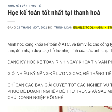
KHÓA KẾ TOÁN THỰC TẾ
Học kế toán tốt nhất tại thanh hoá
ĐĂNG
28 THÁNG MỘT, 2021
BỞI
TRỊNH LOAN
ENABLE TOOL-> ADMINIST
Mình học xong khóa kế toán ở ATC, về làm việc cho công ty
tâm, đều nhận được sự hỗ trợ nhiệt tình của các anh chị. T
ĐĂNG KÝ HỌC KẾ TOÁN RINH NGAY KHÓA TIN VĂN P
GIỎI NHIỀU KỸ NĂNG ĐỂ LƯƠNG CAO, ĐỂ THĂNG TI
CHỈ CẦN CÁC BẠN GIẢI QUYẾT TỐT CÁC NGHIỆP VỤ 
PHỤC ĐỂ DOANH NGHIỆP DỄ THỞ TRONG VÀ SAU MÙA
CHỦ DOANH NGIỆP RỒI NHÉ