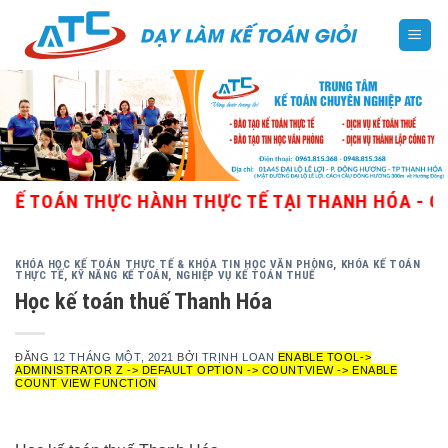
Skip
to
content
OÁN THỰC HÀNH THỰC TẾ TẠI THANH HÓA - GIÁO V
KHÓA HỌC KẾ TOÁN THỰC TẾ & KHÓA TIN HỌC VĂN PHÒNG
,
KHÓA KẾ TOÁN
THỰC TẾ
,
KỸ NĂNG KẾ TOÁN
,
NGHIỆP VỤ KẾ TOÁN THUẾ
Học kế toán thuế Thanh Hóa
ĐĂNG
12 THÁNG MỘT, 2021
BỞI
TRỊNH LOAN
ENABLE TOOL->
ADMINISTRATOR Z -> DEFAULT OPTION -> COUNTVIEW -> ENABLE
COUNT VIEW FUNCTION