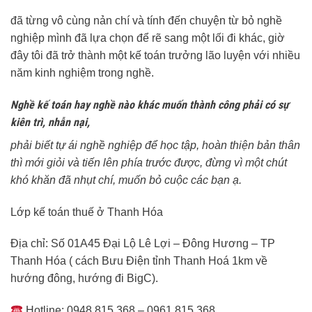
đã từng vô cùng nản chí và tính đến chuyện từ bỏ nghề
nghiệp mình đã lựa chọn để rẽ sang một lối đi khác, giờ
đây tôi đã trở thành một kế toán trưởng lão luyện với nhiều
năm kinh nghiệm trong nghề.
Nghề kế toán hay nghề nào khác muốn thành công phải có sự
kiên trì, nhẫn nại,
phải biết tự ái nghề nghiệp để học tập, hoàn thiện bản thân
thì mới giỏi và tiến lên phía trước được, đừng vì một chút
khó khăn đã nhụt chí, muốn bỏ cuộc các bạn ạ.
Lớp kế toán thuế ở Thanh Hóa
Địa chỉ: Số 01A45 Đại Lộ Lê Lợi – Đông Hương – TP
Thanh Hóa ( cách Bưu Điện tỉnh Thanh Hoá 1km về
hướng đông, hướng đi BigC).
Hotline: 0948.815.368 – 0961.815.368