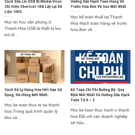
Cách Sửa Lỗi USB Bị Nhiễm Virus
Hướng Dẫn Hạch Toán Hàng Về
Chỉ Hiện Shortcut 1KB Lấy Lại Dữ
Trước Hóa Đơn Về Sau Mới Nhất
Liệu 100%
Học kế toán thuế tại Thanh
Học tin học văn phòng ở
Hoá Hạch toán hàng về trước
Thanh Hóa USB là thiết bị lưu
hóa đơn về...
trữ di...
Cách Xử Lý Hàng Hóa Hết Hạn Sử
Kế Toán Chi Phí Đường Bộ: Quy
Dụng, Hư Hỏng Mới Nhất:
Định Mới Nhất Và Hướng Dẫn Hạch
Toán Từ A – Z
Hoc ke toan thuc te tai thanh
Hoc ke toan thuc hanh o thanh
hoa Trong quá trình quản lý
hoa Đối với các doanh nghiệp
kho và...
sở hữu...