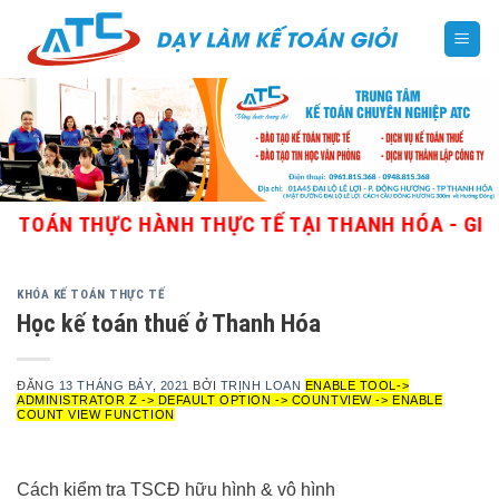
Skip
to
content
N THỰC HÀNH THỰC TẾ TẠI THANH HÓA - GIÁO VIÊ
KHÓA KẾ TOÁN THỰC TẾ
Học kế toán thuế ở Thanh Hóa
ĐĂNG
13 THÁNG BẢY, 2021
BỞI
TRỊNH LOAN
ENABLE TOOL->
ADMINISTRATOR Z -> DEFAULT OPTION -> COUNTVIEW -> ENABLE
COUNT VIEW FUNCTION
Cách kiểm tra TSCĐ hữu hình & vô hình