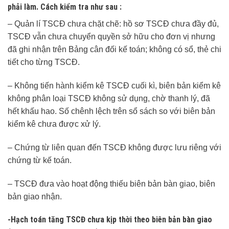
phải làm. Cách kiểm tra như sau :
– Quản lí TSCĐ chưa chặt chẽ: hồ sơ TSCĐ chưa đầy đủ,
TSCĐ vẫn chưa chuyển quyền sở hữu cho đơn vị nhưng
đã ghi nhận trên Bảng cân đối kế toán; không có sổ, thẻ chi
tiết cho từng TSCĐ.
– Không tiến hành kiểm kê TSCĐ cuối kì, biên bản kiểm kê
không phân loại TSCĐ không sử dụng, chờ thanh lý, đã
hết khấu hao. Số chênh lệch trên sổ sách so với biên bản
kiểm kê chưa được xử lý.
– Chứng từ liên quan đến TSCĐ không được lưu riêng với
chứng từ kế toán.
– TSCĐ đưa vào hoạt động thiếu biên bản bàn giao, biên
bản giao nhận.
-Hạch toán tăng TSCĐ chưa kịp thời theo biên bản bàn giao