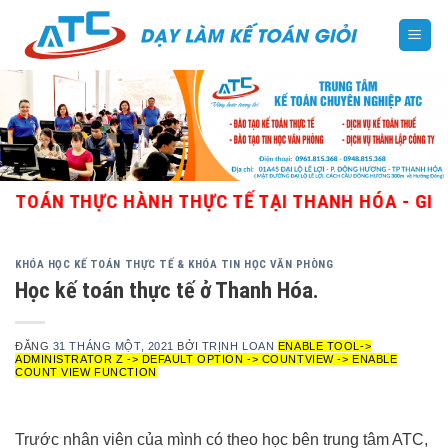
Skip
to
content
N THỰC HÀNH THỰC TẾ TẠI THANH HÓA - GIÁO VIÊN
KHÓA HỌC KẾ TOÁN THỰC TẾ & KHÓA TIN HỌC VĂN PHÒNG
Học kế toán thực tế ở Thanh Hóa.
ĐĂNG
31 THÁNG MỘT, 2021
BỞI
TRỊNH LOAN
ENABLE TOOL->
ADMINISTRATOR Z -> DEFAULT OPTION -> COUNTVIEW -> ENABLE
COUNT VIEW FUNCTION
Trước nhân viên của mình có theo học bên trung tâm ATC,