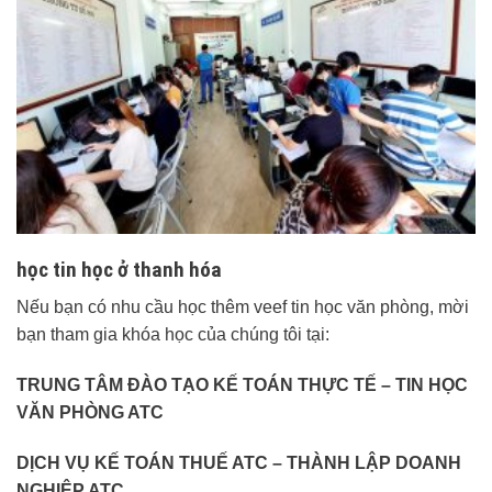
học tin học ở thanh hóa
Nếu bạn có nhu cầu học thêm veef tin học văn phòng, mời
bạn tham gia khóa học của chúng tôi tại:
TRUNG TÂM ĐÀO TẠO KẾ TOÁN THỰC TẾ – TIN HỌC
VĂN PHÒNG ATC
DỊCH VỤ KẾ TOÁN THUẾ ATC – THÀNH LẬP DOANH
NGHIỆP ATC