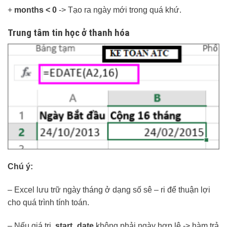
+
months < 0
-> Tạo ra ngày mới trong quá khứ.
Trung tâm tin học ở thanh hóa
Chú ý:
– Excel lưu trữ ngày tháng ở dạng số sê – ri để thuận lợi
cho quá trình tính toán.
– Nếu giá trị
start_date
không phải ngày hợp lệ -> hàm trả