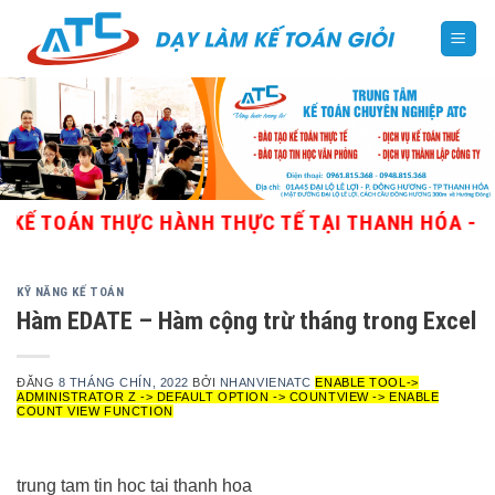
Skip
to
content
ÁN THỰC HÀNH THỰC TẾ TẠI THANH HÓA - GIÁO VI
KỸ NĂNG KẾ TOÁN
Hàm EDATE – Hàm cộng trừ tháng trong Excel
ĐĂNG
8 THÁNG CHÍN, 2022
BỞI
NHANVIENATC
ENABLE TOOL->
ADMINISTRATOR Z -> DEFAULT OPTION -> COUNTVIEW -> ENABLE
COUNT VIEW FUNCTION
trung tam tin hoc tai thanh hoa