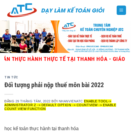
Skip
to
content
C HÀNH THỰC TẾ TẠI THANH HÓA - GIÁO VIÊN GIỎ
TIN TỨC
Đối tượng phải nộp thuế môn bài 2022
ĐĂNG
29 THÁNG TÁM, 2022
BỞI
NHANVIENATC
ENABLE TOOL->
ADMINISTRATOR Z -> DEFAULT OPTION -> COUNTVIEW -> ENABLE
COUNT VIEW FUNCTION
học kế toán thực hành tại thanh hóa