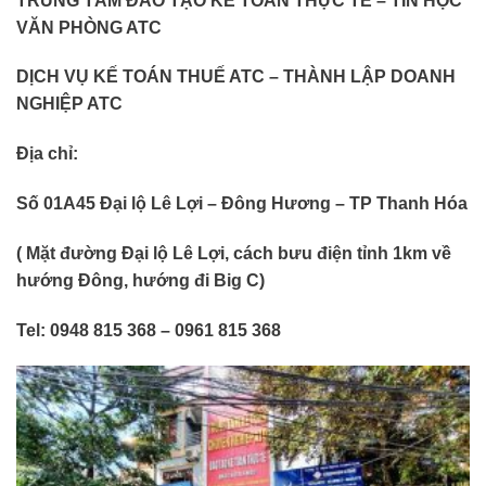
TRUNG TÂM ĐÀO TẠO KẾ TOÁN THỰC TẾ – TIN HỌC
VĂN PHÒNG ATC
DỊCH VỤ KẾ TOÁN THUẾ ATC – THÀNH LẬP DOANH
NGHIỆP ATC
Địa chỉ:
Số 01A45 Đại lộ Lê Lợi – Đông Hương – TP Thanh Hóa
( Mặt đường Đại lộ Lê Lợi, cách bưu điện tỉnh 1km về
hướng Đông, hướng đi Big C)
Tel: 0948 815 368 – 0961 815 368