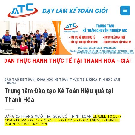
Skip
to
content
THỰC HÀNH THỰC TẾ TẠI THANH HÓA - GIÁO VIÊN 
ĐÀO TẠO KẾ TOÁN
,
KHÓA HỌC KẾ TOÁN THỰC TẾ & KHÓA TIN HỌC VĂN
PHÒNG
Trung tâm Đào tạo Kế Toán Hiệu quả tại
Thanh Hóa
ĐĂNG
25 THÁNG MƯỜI HAI, 2020
BỞI
TRỊNH LOAN
ENABLE TOOL->
ADMINISTRATOR Z -> DEFAULT OPTION -> COUNTVIEW -> ENABLE
COUNT VIEW FUNCTION