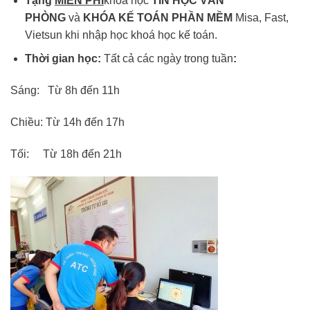
Tặng
MIỄN PHÍ
khóa học
TIN HỌC VĂN
PHÒNG
và
KHÓA KẾ TOÁN PHẦN MỀM
Misa, Fast,
Vietsun khi nhập học khoá học kế toán.
Thời gian học:
Tất cả các ngày trong tuần
:
Sáng: Từ 8h đến 11h
Chiều: Từ 14h đến 17h
Tối: Từ 18h đến 21h