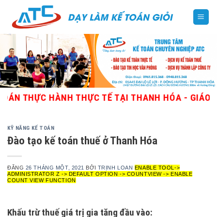
Skip
to
content
HỰC HÀNH THỰC TẾ TẠI THANH HÓA - GIÁO VIÊN G
KỸ NĂNG KẾ TOÁN
Đào tạo kế toán thuế ở Thanh Hóa
ĐĂNG
26 THÁNG MỘT, 2021
BỞI
TRỊNH LOAN
ENABLE TOOL->
ADMINISTRATOR Z -> DEFAULT OPTION -> COUNTVIEW -> ENABLE
COUNT VIEW FUNCTION
Khấu trừ thuế giá trị gia tăng đầu vào: