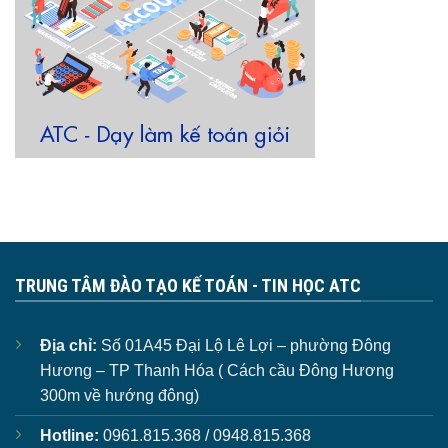
TRUNG TÂM ĐÀO TẠO KẾ TOÁN - TIN HỌC ATC
Địa chỉ:
Số 01A45 Đại Lộ Lê Lợi – phường Đông
Hương – TP Thanh Hóa ( Cách cầu Đông Hương
300m về hướng đông)
Hotline:
0961.815.368 / 0948.815.368