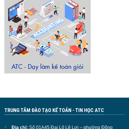
TRUNG TÂM ĐÀO TẠO KẾ TOÁN - TIN HỌC ATC
Địa chỉ:
Số 01A45 Đại Lộ Lê Lợi – phường Đông