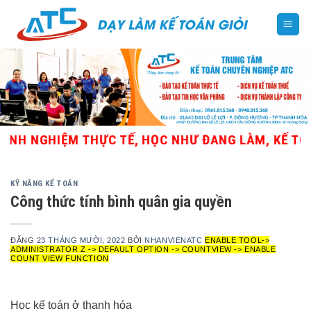
Skip
to
content
H NGHIỆM THỰC TẾ, HỌC NHƯ ĐANG LÀM, KẾ TOÁN 
KỸ NĂNG KẾ TOÁN
Công thức tính bình quân gia quyền
ĐĂNG
23 THÁNG MƯỜI, 2022
BỞI
NHANVIENATC
ENABLE TOOL->
ADMINISTRATOR Z -> DEFAULT OPTION -> COUNTVIEW -> ENABLE
COUNT VIEW FUNCTION
Học kế toán ở thanh hóa