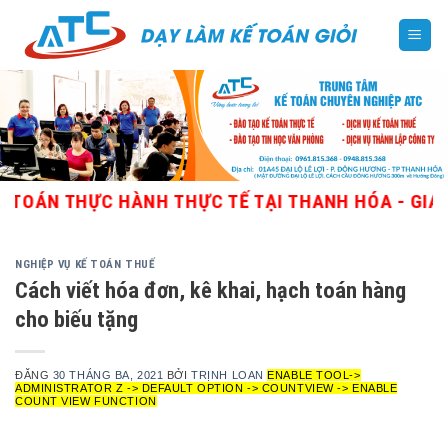
Skip
to
content
THỰC HÀNH THỰC TẾ TẠI THANH HÓA - GIÁO VIÊN 
NGHIỆP VỤ KẾ TOÁN THUẾ
Cách viết hóa đơn, kê khai, hạch toán hàng
cho biếu tặng
ĐĂNG
30 THÁNG BA, 2021
BỞI
TRỊNH LOAN
ENABLE TOOL->
ADMINISTRATOR Z -> DEFAULT OPTION -> COUNTVIEW -> ENABLE
COUNT VIEW FUNCTION