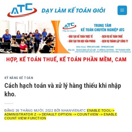
Skip
to
content
ỢP, KẾ TOÁN THUẾ, KẾ TOÁN PHẦN MỀM, CAM KẾT T
KỸ NĂNG KẾ TOÁN
Cách hạch toán và xử lý hàng thiếu khi nhập
kho.
ĐĂNG
26 THÁNG MƯỜI, 2022
BỞI
NHANVIENATC
ENABLE TOOL->
ADMINISTRATOR Z -> DEFAULT OPTION -> COUNTVIEW -> ENABLE
COUNT VIEW FUNCTION