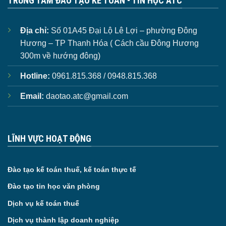
TRUNG TÂM ĐÀO TẠO KẾ TOÁN - TIN HỌC ATC
Địa chỉ:
Số 01A45 Đại Lộ Lê Lợi – phường Đông
Hương – TP Thanh Hóa ( Cách cầu Đông Hương
300m về hướng đông)
Hotline:
0961.815.368 / 0948.815.368
Email:
daotao.atc@gmail.com
LĨNH VỰC HOẠT ĐỘNG
Đào tạo kế toán thuế, kế toán thực tế
Đào tạo tin học văn phòng
Dịch vụ kế toán thuế
Dịch vụ thành lập doanh nghiệp