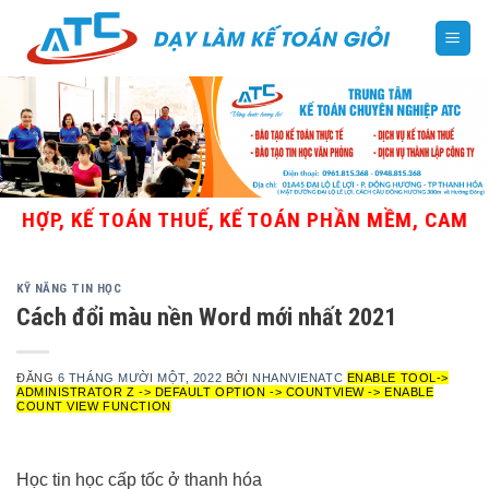
Skip
to
content
ỢP, KẾ TOÁN THUẾ, KẾ TOÁN PHẦN MỀM, CAM KẾT 
KỸ NĂNG TIN HỌC
Cách đổi màu nền Word mới nhất 2021
ĐĂNG
6 THÁNG MƯỜI MỘT, 2022
BỞI
NHANVIENATC
ENABLE TOOL->
ADMINISTRATOR Z -> DEFAULT OPTION -> COUNTVIEW -> ENABLE
COUNT VIEW FUNCTION
Học tin học cấp tốc ở thanh hóa