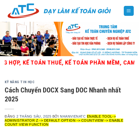
Skip
to
content
 HỢP, KẾ TOÁN THUẾ, KẾ TOÁN PHẦN MỀM, CAM KẾ
KỸ NĂNG TIN HỌC
Cách Chuyển DOCX Sang DOC Nhanh nhất
2025
ĐĂNG
2 THÁNG SÁU, 2025
BỞI
NHANVIENATC
ENABLE TOOL->
ADMINISTRATOR Z -> DEFAULT OPTION -> COUNTVIEW -> ENABLE
COUNT VIEW FUNCTION