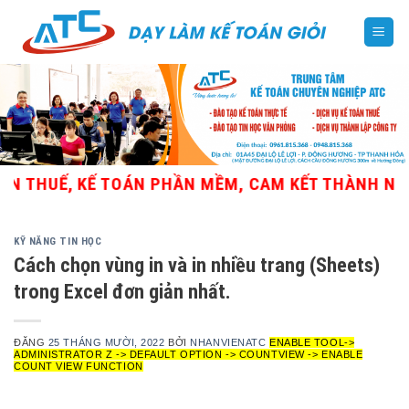
Skip
to
content
THUẾ, KẾ TOÁN PHẦN MỀM, CAM KẾT THÀNH NGHỀ
KỸ NĂNG TIN HỌC
Cách chọn vùng in và in nhiều trang (Sheets)
trong Excel đơn giản nhất.
ĐĂNG
25 THÁNG MƯỜI, 2022
BỞI
NHANVIENATC
ENABLE TOOL->
ADMINISTRATOR Z -> DEFAULT OPTION -> COUNTVIEW -> ENABLE
COUNT VIEW FUNCTION