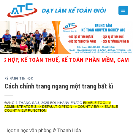
Skip
to
content
HỢP, KẾ TOÁN THUẾ, KẾ TOÁN PHẦN MỀM, CAM KẾT 
KỸ NĂNG TIN HỌC
Cách chỉnh trang ngang một trang bất kì
ĐĂNG
1 THÁNG SÁU, 2025
BỞI
NHANVIENATC
ENABLE TOOL->
ADMINISTRATOR Z -> DEFAULT OPTION -> COUNTVIEW -> ENABLE
COUNT VIEW FUNCTION
Học tin học văn phòng ở Thanh Hóa