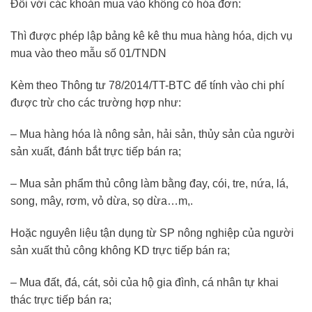
Đối với các khoản mua vào không có hóa đơn:
Thì được phép lập bảng kê kê thu mua hàng hóa, dịch vụ
mua vào theo mẫu số 01/TNDN
Kèm theo Thông tư 78/2014/TT-BTC để tính vào chi phí
được trừ cho các trường hợp như:
– Mua hàng hóa là nông sản, hải sản, thủy sản của người
sản xuất, đánh bắt trực tiếp bán ra;
– Mua sản phẩm thủ công làm bằng đay, cói, tre, nứa, lá,
song, mây, rơm, vỏ dừa, sọ dừa…m,.
Hoặc nguyên liệu tận dụng từ SP nông nghiệp của người
sản xuất thủ công không KD trực tiếp bán ra;
– Mua đất, đá, cát, sỏi của hộ gia đình, cá nhân tự khai
thác trực tiếp bán ra;