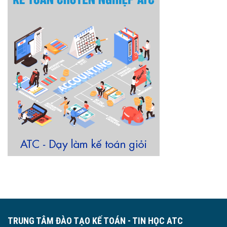
TRUNG TÂM ĐÀO TẠO KẾ TOÁN - TIN HỌC ATC