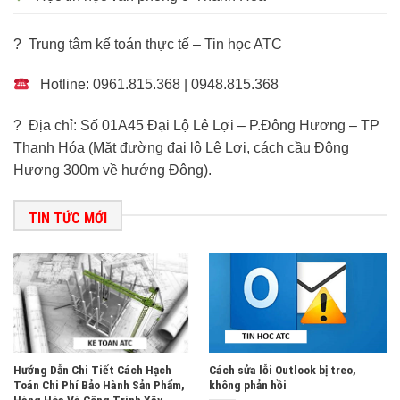
? Trung tâm kế toán thực tế – Tin học ATC
Hotline: 0961.815.368 | 0948.815.368
? Địa chỉ: Số 01A45 Đại Lộ Lê Lợi – P.Đông Hương – TP
Thanh Hóa (Mặt đường đại lộ Lê Lợi, cách cầu Đông
Hương 300m về hướng Đông).
TIN TỨC MỚI
Hướng Dẫn Chi Tiết Cách Hạch
Cách sửa lỗi Outlook bị treo,
Toán Chi Phí Bảo Hành Sản Phẩm,
không phản hồi
Hàng Hóa Và Công Trình Xây