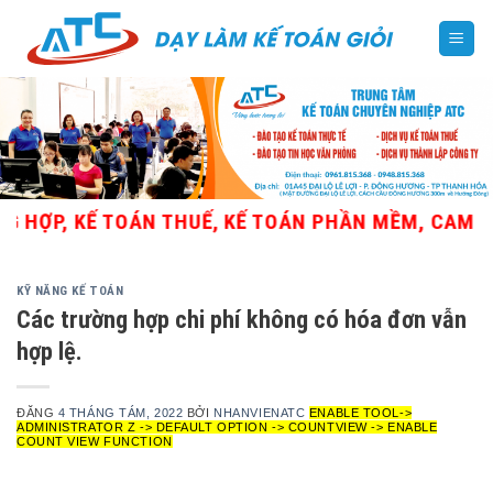
Skip
to
content
ỢP, KẾ TOÁN THUẾ, KẾ TOÁN PHẦN MỀM, CAM KẾT T
KỸ NĂNG KẾ TOÁN
Các trường hợp chi phí không có hóa đơn vẫn
hợp lệ.
ĐĂNG
4 THÁNG TÁM, 2022
BỞI
NHANVIENATC
ENABLE TOOL->
ADMINISTRATOR Z -> DEFAULT OPTION -> COUNTVIEW -> ENABLE
COUNT VIEW FUNCTION