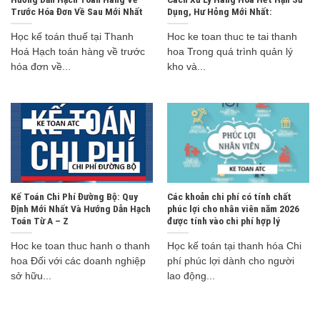
Trước Hóa Đơn Về Sau Mới Nhất
Dụng, Hư Hỏng Mới Nhất:
Học kế toán thuế tại Thanh
Hoc ke toan thuc te tai thanh
Hoá Hạch toán hàng về trước
hoa Trong quá trình quản lý
hóa đơn về...
kho và...
Kế Toán Chi Phí Đường Bộ: Quy
Các khoản chi phí có tính chất
Định Mới Nhất Và Hướng Dẫn Hạch
phúc lợi cho nhân viên năm 2026
Toán Từ A – Z
được tính vào chi phí hợp lý
Hoc ke toan thuc hanh o thanh
Học kế toán tại thanh hóa Chi
hoa Đối với các doanh nghiệp
phí phúc lợi dành cho người
sở hữu...
lao động...