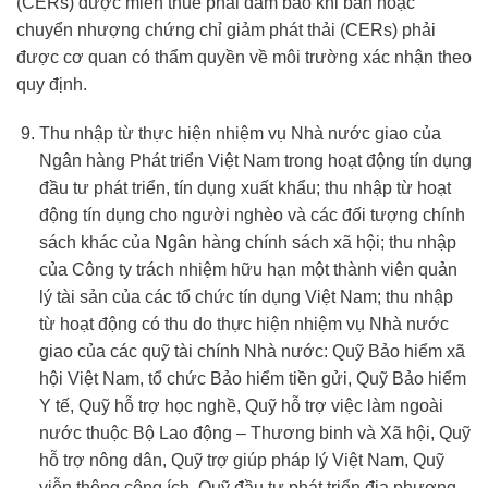
(CERs) được miễn thuế phải đảm bảo khi bán hoặc
chuyển nhượng chứng chỉ giảm phát thải (CERs) phải
được cơ quan có thẩm quyền về môi trường xác nhận theo
quy định.
Thu nhập từ thực hiện nhiệm vụ Nhà nước giao của
Ngân hàng Phát triển Việt Nam trong hoạt động tín dụng
đầu tư phát triển, tín dụng xuất khẩu; thu nhập từ hoạt
động tín dụng cho người nghèo và các đối tượng chính
sách khác của Ngân hàng chính sách xã hội; thu nhập
của Công ty trách nhiệm hữu hạn một thành viên quản
lý tài sản của các tổ chức tín dụng Việt Nam; thu nhập
từ hoạt động có thu do thực hiện nhiệm vụ Nhà nước
giao của các quỹ tài chính Nhà nước: Quỹ Bảo hiểm xã
hội Việt Nam, tổ chức Bảo hiểm tiền gửi, Quỹ Bảo hiểm
Y tế, Quỹ hỗ trợ học nghề, Quỹ hỗ trợ việc làm ngoài
nước thuộc Bộ Lao động – Thương binh và Xã hội, Quỹ
hỗ trợ nông dân, Quỹ trợ giúp pháp lý Việt Nam, Quỹ
viễn thông công ích, Quỹ đầu tư phát triển địa phương,