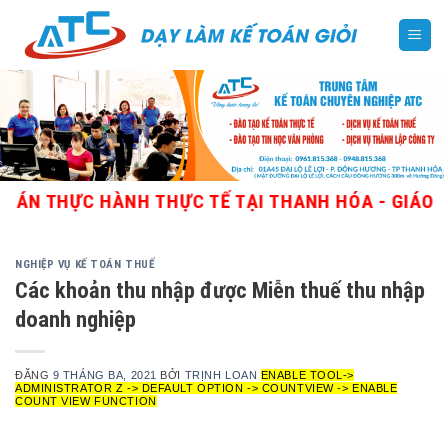
Skip
to
content
C HÀNH THỰC TẾ TẠI THANH HÓA - GIÁO VIÊN GIỎ
NGHIỆP VỤ KẾ TOÁN THUẾ
Các khoản thu nhập được Miễn thuế thu nhập
doanh nghiệp
ĐĂNG
9 THÁNG BA, 2021
BỞI
TRỊNH LOAN
ENABLE TOOL->
ADMINISTRATOR Z -> DEFAULT OPTION -> COUNTVIEW -> ENABLE
COUNT VIEW FUNCTION