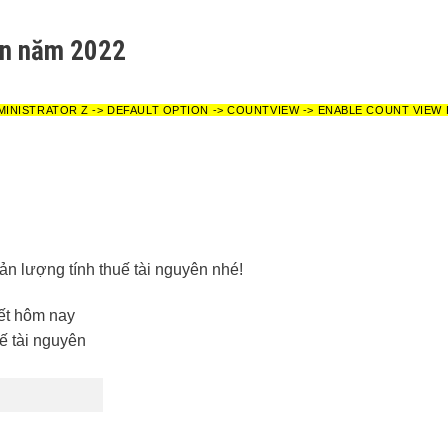
yên năm 2022
MINISTRATOR Z -> DEFAULT OPTION -> COUNTVIEW -> ENABLE COUNT VIEW
ản lượng tính thuế tài nguyên nhé!