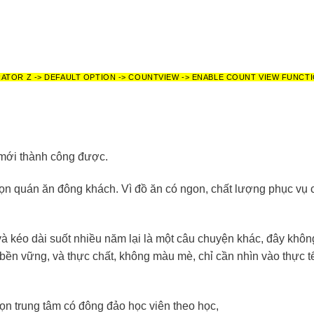
RATOR Z -> DEFAULT OPTION -> COUNTVIEW -> ENABLE COUNT VIEW FUNCT
ì mới thành công được.
n quán ăn đông khách. Vì đồ ăn có ngon, chất lượng phục vụ có
 kéo dài suốt nhiều năm lại là một câu chuyện khác, đây không
ền vững, và thực chất, không màu mè, chỉ cần nhìn vào thực t
ọn trung tâm có đông đảo học viên theo học,