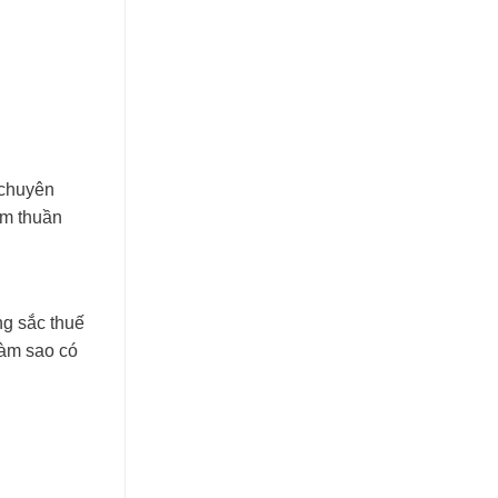
 chuyên
àm thuần
ng sắc thuế
làm sao có