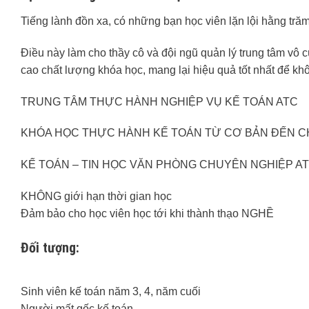
Tiếng lành đồn xa, có những bạn học viên lặn lội hằng trăm
Điều này làm cho thầy cô và đội ngũ quản lý trung tâm vô 
cao chất lượng khóa học, mang lại hiệu quả tốt nhất để khô
TRUNG TÂM THỰC HÀNH NGHIỆP VỤ KẾ TOÁN ATC
KHÓA HỌC THỰC HÀNH KẾ TOÁN TỪ CƠ BẢN ĐẾN C
KẾ TOÁN – TIN HỌC VĂN PHÒNG CHUYÊN NGHIỆP A
KHÔNG giới hạn thời gian học
Đảm bảo cho học viên học tới khi thành thạo NGHỀ
Đối tượng:
Sinh viên kế toán năm 3, 4, năm cuối
Người mất gốc kế toán