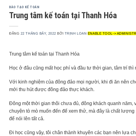
ĐÀO TẠO KẾ TOÁN
Trung tâm kế toán tại Thanh Hóa
ĐĂNG
22 THÁNG BẢY, 2022
BỞI
TRỊNH LOAN
ENABLE TOOL-> ADMINIST
Trung tâm kế toán tại Thanh Hóa
Học ở đâu cũng mất học phí và đầu tư thời gian, tâm trí th
Với kinh nghiệm của đông đảo mọi người, khi đi ăn nên chọ
mới thu hút được đông đảo thực khách.
Đông một thời gian thôi chưa đủ, đông khách quanh năm, và
chuyện tò mò muốn đến để xem thử, mà đây là chất lượng b
để nói lên tất cả.
Đi học cũng vậy, tôi chân thành khuyên các bạn nên lựa ch