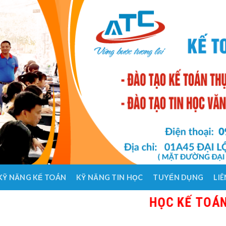
KỸ NĂNG KẾ TOÁN
KỸ NĂNG TIN HỌC
TUYỂN DỤNG
LIÊ
HỌC KẾ TOÁN THỰC H