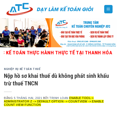
Skip
to
content
TOÁN THỰC HÀNH THỰC TẾ TẠI THANH HÓA - GIÁO 
NGHIỆP VỤ KẾ TOÁN THUẾ
Nộp hồ sơ khai thuế dù không phát sinh khấu
trừ thuế TNCN
ĐĂNG
5 THÁNG HAI, 2021
BỞI
TRỊNH LOAN
ENABLE TOOL->
ADMINISTRATOR Z -> DEFAULT OPTION -> COUNTVIEW -> ENABLE
COUNT VIEW FUNCTION