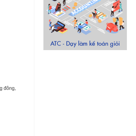
g đông,