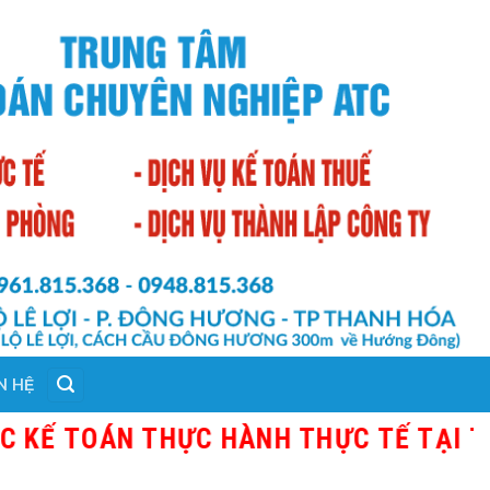
N HỆ
N THỰC HÀNH THỰC TẾ TẠI THANH HÓA