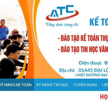
KỸ NĂNG KẾ TOÁN
KỸ NĂNG TIN HỌC
TUYỂN DỤNG
LIÊ
HỌC KẾ TOÁ