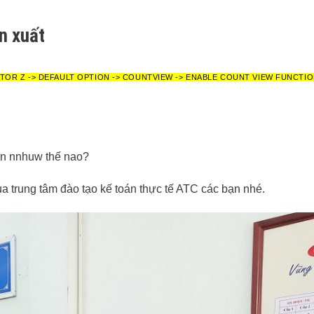
n xuất
TOR Z -> DEFAULT OPTION -> COUNTVIEW -> ENABLE COUNT VIEW FUNCTI
oán nnhuw thế nao?
ủa trung tâm đào tạo kế toán thực tế ATC các bạn nhé.