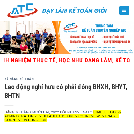
Skip
to
content
H NGHIỆM THỰC TẾ, HỌC NHƯ ĐANG LÀM, KẾ TOÁN 
KỸ NĂNG KẾ TOÁN
Lao động nghỉ hưu có phải đóng BHXH, BHYT,
BHTN
ĐĂNG
6 THÁNG MƯỜI HAI, 2022
BỞI
NHANVIENATC
ENABLE TOOL->
ADMINISTRATOR Z -> DEFAULT OPTION -> COUNTVIEW -> ENABLE
COUNT VIEW FUNCTION