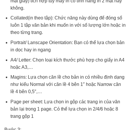
mặt giấy) tích hợp tùy máy in có tính năng in 2 mặt hay
không.
Collated(in theo tập): Chức năng này dùng để đóng sổ
luôn 1 tập văn bản khi muốn in với số lượng lớn hoặc in
theo từng trang.
Portrait/ Lanscape Orientation: Bạn có thể lựa chọn bản
in dọc hay in ngang
A4/ Letter: Chọn loại kích thước phù hợp cho giấy in A4
hoặc A3,…
Magins: Lựa chọn căn lề cho bản in có nhiều định dạng
như kiểu Normal với căn lề 4 bên 1″ hoặc Narrow căn
lề 4 bên 0,5″,…
Page per sheet: Lựa chọn in gộp các trang in của văn
bản lại trong 1 page. Có thể lựa chọn in 2/4/6 hoặc 8
trang gộp 1
Bước 3: