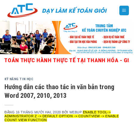
Skip
to
content
ÁN THỰC HÀNH THỰC TẾ TẠI THANH HÓA - GIÁO VI
KỸ NĂNG TIN HỌC
Hướng dẫn các thao tác in văn bản trong
Word 2007, 2010, 2013
ĐĂNG
16 THÁNG MƯỜI HAI, 2020
BỞI
WEBUP
ENABLE TOOL->
ADMINISTRATOR Z -> DEFAULT OPTION -> COUNTVIEW -> ENABLE
COUNT VIEW FUNCTION