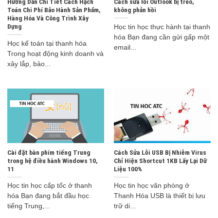
Hướng Dẫn Chi Tiết Cách Hạch
Cách sửa lỗi Outlook bị treo,
Toán Chi Phí Bảo Hành Sản Phẩm,
không phản hồi
Hàng Hóa Và Công Trình Xây
Dựng
Học tin học thực hành tại thanh
hóa Bạn đang cần gửi gấp một
Học kế toán tại thanh hóa
email...
Trong hoạt động kinh doanh và
xây lắp, bảo...
Cài đặt bàn phím tiếng Trung
Cách Sửa Lỗi USB Bị Nhiễm Virus
trong hệ điều hành Windows 10,
Chỉ Hiện Shortcut 1KB Lấy Lại Dữ
11
Liệu 100%
Học tin học cấp tốc ở thanh
Học tin học văn phòng ở
hóa Bạn đang bắt đầu học
Thanh Hóa USB là thiết bị lưu
tiếng Trung,...
trữ di...