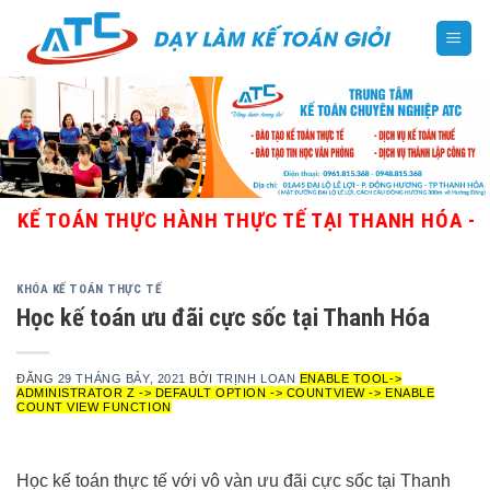
Skip
to
content
TOÁN THỰC HÀNH THỰC TẾ TẠI THANH HÓA - GIÁO V
KHÓA KẾ TOÁN THỰC TẾ
Học kế toán ưu đãi cực sốc tại Thanh Hóa
ĐĂNG
29 THÁNG BẢY, 2021
BỞI
TRỊNH LOAN
ENABLE TOOL->
ADMINISTRATOR Z -> DEFAULT OPTION -> COUNTVIEW -> ENABLE
COUNT VIEW FUNCTION
Học kế toán thực tế với vô vàn ưu đãi cực sốc tại Thanh