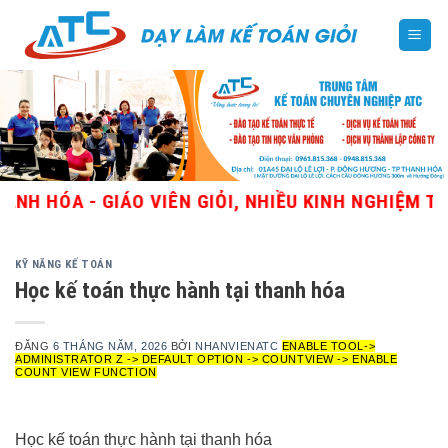
Skip
to
content
ÓA - GIÁO VIÊN GIỎI, NHIỀU KINH NGHIỆM THỰC 
KỸ NĂNG KẾ TOÁN
Học kế toán thực hành tại thanh hóa
ĐĂNG
6 THÁNG NĂM, 2026
BỞI
NHANVIENATC
ENABLE TOOL->
ADMINISTRATOR Z -> DEFAULT OPTION -> COUNTVIEW -> ENABLE
COUNT VIEW FUNCTION
Học kế toán thực hành tại thanh hóa