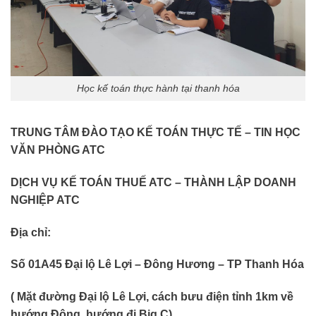
Học kế toán thực hành tại thanh hóa
TRUNG TÂM ĐÀO TẠO KẾ TOÁN THỰC TẾ – TIN HỌC
VĂN PHÒNG ATC
DỊCH VỤ KẾ TOÁN THUẾ ATC – THÀNH LẬP DOANH
NGHIỆP ATC
Địa chỉ:
Số 01A45 Đại lộ Lê Lợi – Đông Hương – TP Thanh Hóa
( Mặt đường Đại lộ Lê Lợi, cách bưu điện tỉnh 1km về
hướng Đông, hướng đi Big C)