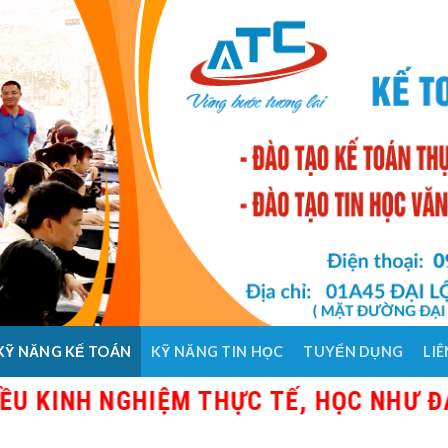
KỸ NĂNG KẾ TOÁN
KỸ NĂNG TIN HỌC
TUYỂN DỤNG
LIÊ
KINH NGHIỆM THỰC TẾ, HỌC NHƯ ĐANG