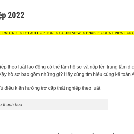
iệp 2022
STRATOR Z -> DEFAULT OPTION -> COUNTVIEW -> ENABLE COUNT VIEW FUN
ệp theo luật lao động có thể làm hồ sơ và nộp lên trung tâm dịc
 Vậy hồ sơ bao gồm những gì? Hãy cùng tìm hiểu cùng kế toán 
 o thanh hoa