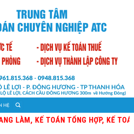
N HỆ
 LÀM, KẾ TOÁN TỔNG HỢP, KẾ TOÁN T