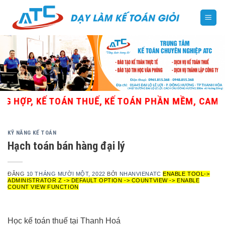
Skip
to
content
ỢP, KẾ TOÁN THUẾ, KẾ TOÁN PHẦN MỀM, CAM KẾT 
KỸ NĂNG KẾ TOÁN
Hạch toán bán hàng đại lý
ĐĂNG
10 THÁNG MƯỜI MỘT, 2022
BỞI
NHANVIENATC
ENABLE TOOL->
ADMINISTRATOR Z -> DEFAULT OPTION -> COUNTVIEW -> ENABLE
COUNT VIEW FUNCTION
Học kế toán thuế tại Thanh Hoá