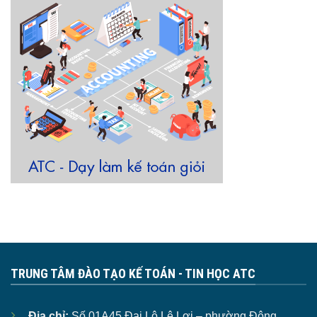
TRUNG TÂM ĐÀO TẠO KẾ TOÁN - TIN HỌC ATC
Địa chỉ:
Số 01A45 Đại Lộ Lê Lợi – phường Đông