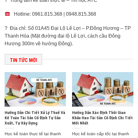
? Trung tâm kế toán thực tế – Tin học ATC
Hotline: 0961.815.368 | 0948.815.368
? Địa chỉ: Số 01A45 Đại Lộ Lê Lợi – P.Đông Hương – TP
Thanh Hóa (Mặt đường đại lộ Lê Lợi, cách cầu Đông
Hương 300m về hướng Đông).
TIN TỨC MỚI
Hướng Dẫn Chi Tiết Xử Lý Thuế Và
Hướng Dẫn Xác Định Thời Gian
Kế Toán Tài Sản Cố Định Tự Sản
Khấu Hao Tài Sản Cố Định Chi Tiết
Xuất, Tự Xây Dựng
Mới Nhất
Học kế toán thực tế tại thanh
Học kế toán cấp tốc tại thanh