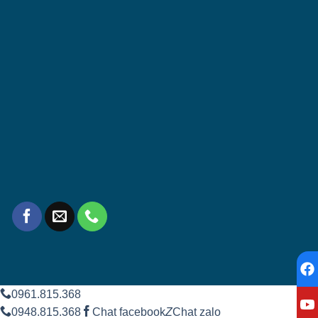
0961.815.368
0948.815.368
Chat facebook
Z
Chat zalo