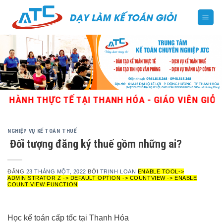
Skip
to
content
THỰC TẾ TẠI THANH HÓA - GIÁO VIÊN GIỎI, NHIỀU
NGHIỆP VỤ KẾ TOÁN THUẾ
Đối tượng đăng ký thuế gồm những ai?
ĐĂNG
23 THÁNG MỘT, 2022
BỞI
TRỊNH LOAN
ENABLE TOOL->
ADMINISTRATOR Z -> DEFAULT OPTION -> COUNTVIEW -> ENABLE
COUNT VIEW FUNCTION
Học kế toán cấp tốc tại Thanh Hóa