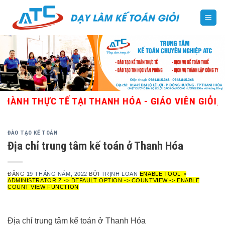
Skip
to
content
HỰC TẾ TẠI THANH HÓA - GIÁO VIÊN GIỎI, NHIỀU
ĐÀO TẠO KẾ TOÁN
Địa chỉ trung tâm kế toán ở Thanh Hóa
ĐĂNG
19 THÁNG NĂM, 2022
BỞI
TRỊNH LOAN
ENABLE TOOL->
ADMINISTRATOR Z -> DEFAULT OPTION -> COUNTVIEW -> ENABLE
COUNT VIEW FUNCTION
Địa chỉ trung tâm kế toán ở Thanh Hóa