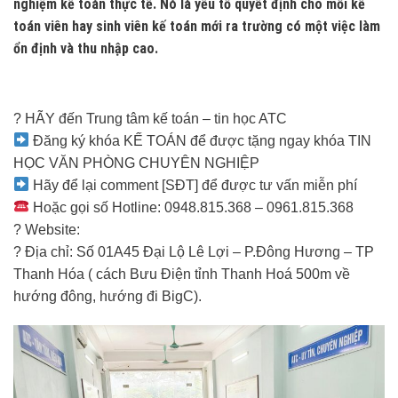
nghiệm kế toán thực tế. Nó là yếu tố quyết định cho mỗi kế
toán viên hay sinh viên kế toán mới ra trường có một việc làm
ổn định và thu nhập cao.
? HÃY đến Trung tâm kế toán – tin học ATC
Đăng ký khóa KẾ TOÁN để được tặng ngay khóa TIN
HỌC VĂN PHÒNG CHUYÊN NGHIỆP
Hãy để lại comment [SĐT] để được tư vấn miễn phí
Hoặc gọi số Hotline: 0948.815.368 – 0961.815.368
? Website:
? Địa chỉ: Số 01A45 Đại Lộ Lê Lợi – P.Đông Hương – TP
Thanh Hóa ( cách Bưu Điện tỉnh Thanh Hoá 500m về
hướng đông, hướng đi BigC).