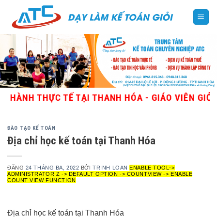
Skip
to
content
ỰC TẾ TẠI THANH HÓA - GIÁO VIÊN GIỎI, NHIỀU 
ĐÀO TẠO KẾ TOÁN
Địa chỉ học kế toán tại Thanh Hóa
ĐĂNG
24 THÁNG BA, 2022
BỞI
TRỊNH LOAN
ENABLE TOOL->
ADMINISTRATOR Z -> DEFAULT OPTION -> COUNTVIEW -> ENABLE
COUNT VIEW FUNCTION
Địa chỉ học kế toán tại Thanh Hóa