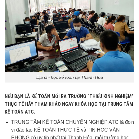
Địa chỉ học kế toán tại Thanh Hóa
NẾU BẠN LÀ KẾ TOÁN MỚI RA TRƯỜNG “THIẾU KINH NGHIỆM”
THỰC TẾ HÃY THAM KHẢO NGAY KHÓA HỌC TẠI TRUNG TÂM
KẾ TOÁN ATC.
TRUNG TÂM KẾ TOÁN CHUYÊN NGHIỆP ATC là đơn
vị đào tạo KẾ TOÁN THỰC TẾ và TIN HỌC VĂN
PHÒNG có uy tín nhất tại Thanh Hóa, môi trường học