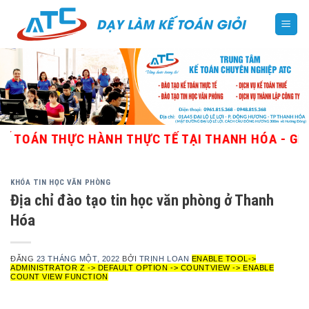
Skip
to
content
N THỰC HÀNH THỰC TẾ TẠI THANH HÓA - GIÁO VIÊ
KHÓA TIN HỌC VĂN PHÒNG
Địa chỉ đào tạo tin học văn phòng ở Thanh
Hóa
ĐĂNG
23 THÁNG MỘT, 2022
BỞI
TRỊNH LOAN
ENABLE TOOL->
ADMINISTRATOR Z -> DEFAULT OPTION -> COUNTVIEW -> ENABLE
COUNT VIEW FUNCTION