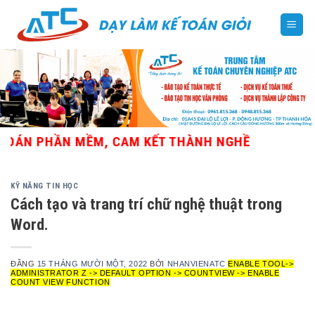
Skip
to
content
N PHẦN MỀM, CAM KẾT THÀNH NGHỀ
KỸ NĂNG TIN HỌC
Cách tạo và trang trí chữ nghệ thuật trong
Word.
ĐĂNG
15 THÁNG MƯỜI MỘT, 2022
BỞI
NHANVIENATC
ENABLE TOOL->
ADMINISTRATOR Z -> DEFAULT OPTION -> COUNTVIEW -> ENABLE
COUNT VIEW FUNCTION