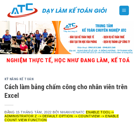
Skip
to
content
NGHIỆM THỰC TẾ, HỌC NHƯ ĐANG LÀM, KẾ TOÁN TỔN
KỸ NĂNG KẾ TOÁN
Cách làm bảng chấm công cho nhân viên trên
Excel
ĐĂNG
15 THÁNG TÁM, 2022
BỞI
NHANVIENATC
ENABLE TOOL->
ADMINISTRATOR Z -> DEFAULT OPTION -> COUNTVIEW -> ENABLE
COUNT VIEW FUNCTION