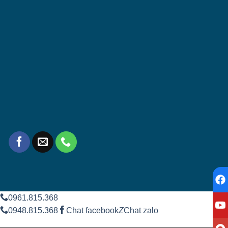
0961.815.368
0948.815.368
Chat facebook
Z
Chat zalo