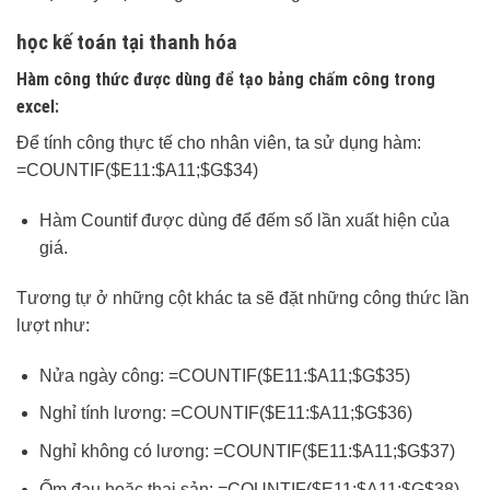
học kế toán tại thanh hóa
Hàm công thức được dùng để tạo bảng chấm công trong
excel:
Để tính công thực tế cho nhân viên, ta sử dụng hàm:
=COUNTIF($E11:$A11;$G$34)
Hàm Countif được dùng để đếm số lần xuất hiện của
giá.
Tương tự ở những cột khác ta sẽ đặt những công thức lần
lượt như:
Nửa ngày công: =COUNTIF($E11:$A11;$G$35)
Nghỉ tính lương: =COUNTIF($E11:$A11;$G$36)
Nghỉ không có lương: =COUNTIF($E11:$A11;$G$37)
Ốm đau hoặc thai sản: =COUNTIF($E11:$A11;$G$38)