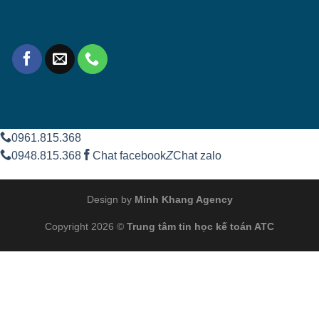
0961.815.368
0948.815.368
Chat facebook
Z
Chat zalo
Design by
Minh Khang Agency
Copyright 2026 ©
Trung tâm tin học kế toán ATC