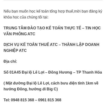
Nếu bạn muốn học kế toán tổng hợp thuế,mời bạn đăng ký
khóa học của chúng tôi tại:
TRUNG TÂM ĐÀO TẠO KẾ TOÁN THỰC TẾ – TIN HỌC
VĂN PHÒNG ATC
DỊCH VỤ KẾ TOÁN THUẾ ATC – THÀNH LẬP DOANH
NGHIỆP ATC
Địa chỉ:
Số 01A45 Đại lộ Lê Lợi – Đông Hương – TP Thanh Hóa
( Mặt đường Đại lộ Lê Lợi, cách bưu điện tỉnh 1km về
hướng Đông, hướng đi Big C)
Tel: 0948 815 368 – 0961 815 368