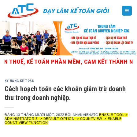
Skip
to
content
THUẾ, KẾ TOÁN PHẦN MỀM, CAM KẾT THÀNH NGHỀ
KỸ NĂNG KẾ TOÁN
Cách hoạch toán các khoản giảm trừ doanh
thu trong doanh nghiệp.
ĐĂNG
13 THÁNG MƯỜI MỘT, 2022
BỞI
NHANVIENATC
ENABLE TOOL->
ADMINISTRATOR Z -> DEFAULT OPTION -> COUNTVIEW -> ENABLE
COUNT VIEW FUNCTION