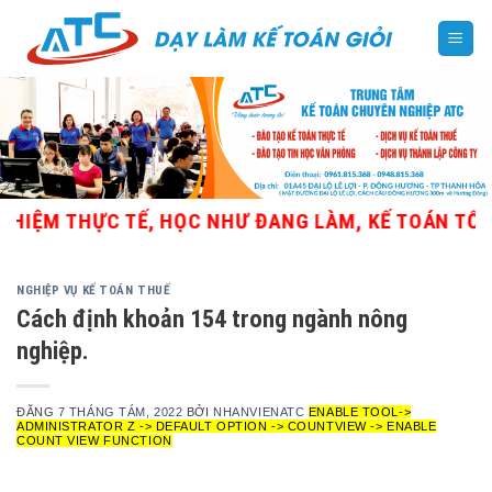
Skip
to
content
 THỰC TẾ, HỌC NHƯ ĐANG LÀM, KẾ TOÁN TỔNG HỢP
NGHIỆP VỤ KẾ TOÁN THUẾ
Cách định khoản 154 trong ngành nông
nghiệp.
ĐĂNG
7 THÁNG TÁM, 2022
BỞI
NHANVIENATC
ENABLE TOOL->
ADMINISTRATOR Z -> DEFAULT OPTION -> COUNTVIEW -> ENABLE
COUNT VIEW FUNCTION