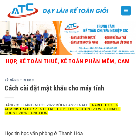
Skip
to
content
ỢP, KẾ TOÁN THUẾ, KẾ TOÁN PHẦN MỀM, CAM KẾT T
KỸ NĂNG TIN HỌC
Cách cài đặt mật khẩu cho máy tính
ĐĂNG
31 THÁNG MƯỜI, 2022
BỞI
NHANVIENATC
ENABLE TOOL->
ADMINISTRATOR Z -> DEFAULT OPTION -> COUNTVIEW -> ENABLE
COUNT VIEW FUNCTION
Học tin học văn phòng ở Thanh Hóa