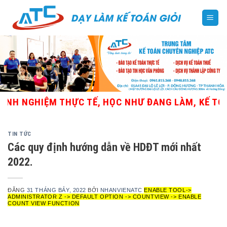
Skip
to
content
H NGHIỆM THỰC TẾ, HỌC NHƯ ĐANG LÀM, KẾ TOÁN T
TIN TỨC
Các quy định hướng dẫn về HDĐT mới nhất
2022.
ĐĂNG
31 THÁNG BẢY, 2022
BỞI
NHANVIENATC
ENABLE TOOL->
ADMINISTRATOR Z -> DEFAULT OPTION -> COUNTVIEW -> ENABLE
COUNT VIEW FUNCTION