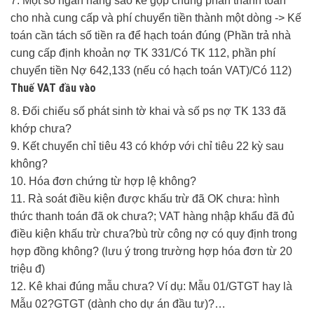
7. Một số ngân hàng sao kê gộp chung phần thanh toán
cho nhà cung cấp và phí chuyển tiền thành một dòng -> Kế
toán cần tách số tiền ra để hạch toán đúng (Phần trả nhà
cung cấp định khoản nợ TK 331/Có TK 112, phần phí
chuyển tiền Nợ 642,133 (nếu có hạch toán VAT)/Có 112)
Thuế VAT đầu vào
8. Đối chiếu số phát sinh tờ khai và số ps nợ TK 133 đã
khớp chưa?
9. Kết chuyển chỉ tiêu 43 có khớp với chỉ tiêu 22 kỳ sau
không?
10. Hóa đơn chứng từ hợp lệ không?
11. Rà soát điều kiện được khấu trừ đã OK chưa: hình
thức thanh toán đã ok chưa?; VAT hàng nhập khẩu đã đủ
điều kiện khấu trừ chưa?bù trừ công nợ có quy định trong
hợp đồng không? (lưu ý trong trường hợp hóa đơn từ 20
triệu đ)
12. Kê khai đúng mẫu chưa? Ví dụ: Mẫu 01/GTGT hay là
Mẫu 02?GTGT (dành cho dự án đầu tư)?…