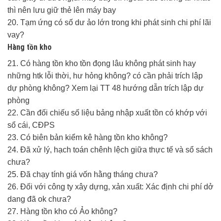
thì nên lưu giữ thẻ lên máy bay
20. Tạm ứng có số dư ảo lớn trong khi phát sinh chi phí lãi
vay?
Hàng tồn kho
21. Có hàng tồn kho tồn đọng lâu không phát sinh hay
những htk lỗi thời, hư hỏng không? có cần phải trích lập
dự phòng không? Xem lại TT 48 hướng dẫn trích lập dự
phòng
22. Cần đối chiếu số liệu bảng nhập xuất tồn có khớp với
sổ cái, CĐPS
23. Có biên bản kiểm kê hàng tồn kho không?
24. Đã xử lý, hạch toán chênh lệch giữa thực tế và sổ sách
chưa?
25. Đã chạy tính giá vốn hằng tháng chưa?
26. Đối với công ty xây dựng, xản xuất: Xác định chi phí dở
dang đã ok chưa?
27. Hàng tồn kho có Ảo không?