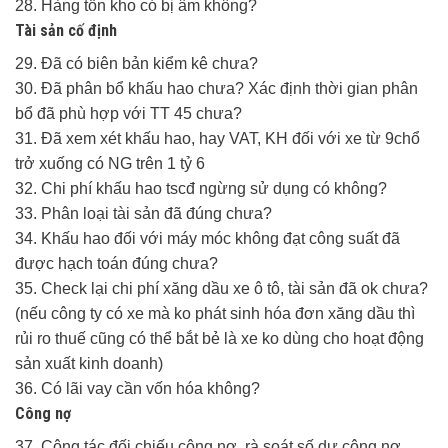
28. Hàng tồn kho có bị âm không?
Tài sản cố định
29. Đã có biên bản kiểm kê chưa?
30. Đã phân bổ khấu hao chưa? Xác định thời gian phân
bổ đã phù hợp với TT 45 chưa?
31. Đã xem xét khấu hao, hay VAT, KH đối với xe từ 9chổ
trở xuống có NG trên 1 tỷ 6
32. Chi phí khấu hao tscđ ngừng sử dụng có không?
33. Phân loại tài sản đã đúng chưa?
34. Khấu hao đối với máy móc không đạt công suất đã
được hạch toán đúng chưa?
35. Check lại chi phí xăng dầu xe ô tô, tài sản đã ok chưa?
(nếu công ty có xe mà ko phát sinh hóa đơn xăng dầu thì
rủi ro thuế cũng có thể bắt bẻ là xe ko dùng cho hoạt động
sản xuất kinh doanh)
36. Có lãi vay cần vốn hóa không?
Công nợ
37. Công tác đối chiếu công nợ, rà soát số dư công nợ