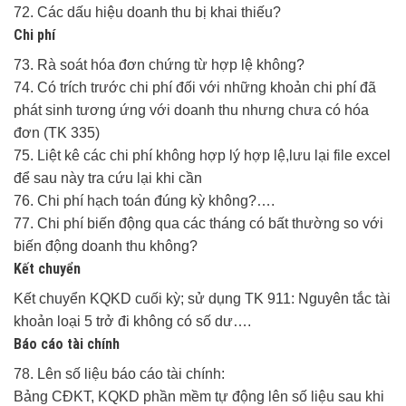
72. Các dấu hiệu doanh thu bị khai thiếu?
Chi phí
73. Rà soát hóa đơn chứng từ hợp lệ không?
74. Có trích trước chi phí đối với những khoản chi phí đã
phát sinh tương ứng với doanh thu nhưng chưa có hóa
đơn (TK 335)
75. Liệt kê các chi phí không hợp lý hợp lệ,lưu lại file excel
để sau này tra cứu lại khi cần
76. Chi phí hạch toán đúng kỳ không?….
77. Chi phí biến động qua các tháng có bất thường so với
biến động doanh thu không?
Kết chuyển
Kết chuyển KQKD cuối kỳ; sử dụng TK 911: Nguyên tắc tài
khoản loại 5 trở đi không có số dư….
Báo cáo tài chính
78. Lên số liệu báo cáo tài chính:
Bảng CĐKT, KQKD phần mềm tự động lên số liệu sau khi