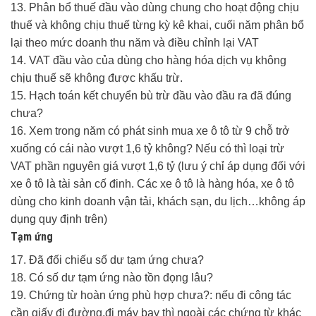
13. Phân bổ thuế đầu vào dùng chung cho hoạt động chịu
thuế và không chịu thuế từng kỳ kê khai, cuối năm phân bổ
lại theo mức doanh thu năm và điều chỉnh lại VAT
14. VAT đầu vào của dùng cho hàng hóa dịch vụ không
chịu thuế sẽ không được khấu trừ.
15. Hạch toán kết chuyển bù trừ đầu vào đầu ra đã đúng
chưa?
16. Xem trong năm có phát sinh mua xe ô tô từ 9 chỗ trở
xuống có cái nào vượt 1,6 tỷ không? Nếu có thì loại trừ
VAT phần nguyên giá vượt 1,6 tỷ (lưu ý chỉ áp dụng đối với
xe ô tô là tài sản cố đinh. Các xe ô tô là hàng hóa, xe ô tô
dùng cho kinh doanh vận tải, khách sạn, du lịch…không áp
dụng quy định trên)
Tạm ứng
17. Đã đối chiếu số dư tạm ứng chưa?
18. Có số dư tạm ứng nào tồn đọng lâu?
19. Chứng từ hoàn ứng phù hợp chưa?: nếu đi công tác
cần giấy đi đường,đi máy bay thì ngoài các chứng từ khác