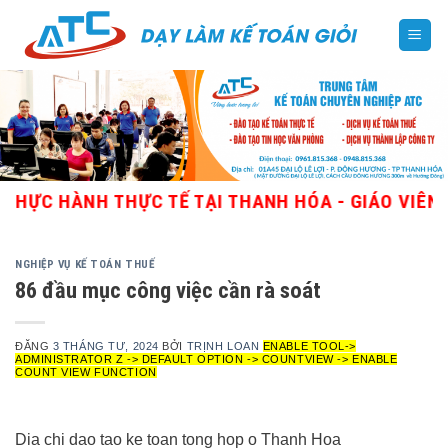
Skip
to
content
ÀNH THỰC TẾ TẠI THANH HÓA - GIÁO VIÊN GIỎI, 
NGHIỆP VỤ KẾ TOÁN THUẾ
86 đầu mục công việc cần rà soát
ĐĂNG
3 THÁNG TƯ, 2024
BỞI
TRỊNH LOAN
ENABLE TOOL->
ADMINISTRATOR Z -> DEFAULT OPTION -> COUNTVIEW -> ENABLE
COUNT VIEW FUNCTION
Dia chi dao tao ke toan tong hop o Thanh Hoa