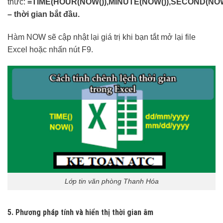
thức:
=
TIME(HOUR(NOW()),MINUTE(NOW()),SECOND(NOW
–
thời gian bắt đầu
.
Hàm NOW sẽ cập nhật lại giá trị khi bạn tắt mở lại file
Excel hoặc nhấn nút F9.
Lớp tin văn phòng Thanh Hóa
5
.
Phương pháp tính và hiển thị thời gian âm