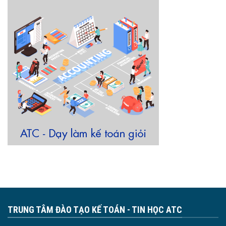
TRUNG TÂM ĐÀO TẠO KẾ TOÁN - TIN HỌC ATC