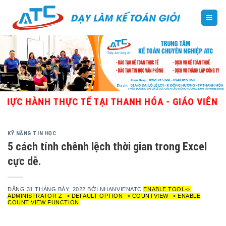
Skip
to
content
NH THỰC TẾ TẠI THANH HÓA - GIÁO VIÊN GIỎI, NH
KỸ NĂNG TIN HỌC
5 cách tính chênh lệch thời gian trong Excel
cực dễ.
ĐĂNG
31 THÁNG BẢY, 2022
BỞI
NHANVIENATC
ENABLE TOOL->
ADMINISTRATOR Z -> DEFAULT OPTION -> COUNTVIEW -> ENABLE
COUNT VIEW FUNCTION