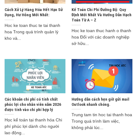
Cách Xử Lý Hàng Hóa Hết Hạn Sử
Kế Toán Chi Phí Đường Bộ: Quy
Dụng, Hư Hỏng Mới Nhất:
Định Mới Nhất Và Hướng Dẫn Hạch
Toán Từ A – Z
Hoc ke toan thuc te tai thanh
Hoc ke toan thuc hanh o thanh
hoa Trong quá trình quản lý
hoa Đối với các doanh nghiệp
kho và...
sở hữu...
Các khoản chi phí có tính chất
Hướng dẫn cách hẹn giờ gửi mail
phúc lợi cho nhân viên năm 2026
Outlook nhanh chóng.
được tính vào chi phí hợp lý
Trung tam tin hoc tai thanh hoa
Học kế toán tại thanh hóa Chi
Trong quá trình làm việc,
phí phúc lợi dành cho người
không phải lúc...
lao động...