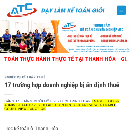
Skip
to
content
 THỰC HÀNH THỰC TẾ TẠI THANH HÓA - GIÁO VIÊN 
NGHIỆP VỤ KẾ TOÁN THUẾ
17 trường hợp doanh nghiệp bị ấn định thuế
ĐĂNG
17 THÁNG MƯỜI MỘT, 2021
BỞI
TRỊNH LOAN
ENABLE TOOL->
ADMINISTRATOR Z -> DEFAULT OPTION -> COUNTVIEW -> ENABLE
COUNT VIEW FUNCTION
Học kế toán ở Thanh Hóa