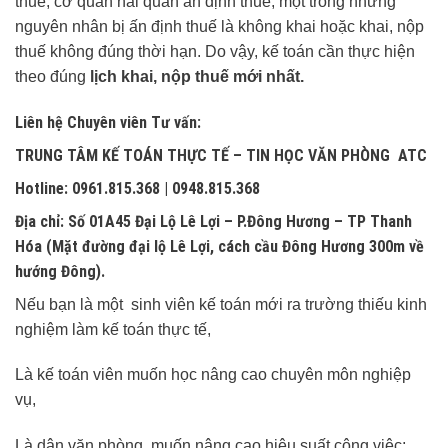
thuế, cơ quan hải quan ấn định thuế; một trong những
nguyên nhân bị ấn định thuế là không khai hoặc khai, nộp
thuế không đúng thời hạn. Do vậy, kế toán cần thực hiện
theo đúng
lịch khai,
nộp thuế mới nhất.
Liên hệ Chuyên viên Tư vấn:
TRUNG TÂM KẾ TOÁN THỰC TẾ – TIN HỌC VĂN PHÒNG ATC
Hotline: 0961.815.368 | 0948.815.368
Địa chỉ: Số 01A45 Đại Lộ Lê Lợi – P.Đông Hương – TP Thanh
Hóa (Mặt đường đại lộ Lê Lợi, cách cầu Đông Hương 300m về
hướng Đông).
Nếu bạn là một sinh viên kế toán mới ra trường thiếu kinh
nghiệm làm kế toán thực tế,
Là kế toán viên muốn học nâng cao chuyên môn nghiệp
vụ,
Là dân văn phòng, muốn nâng cao hiệu suất công việc;