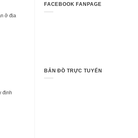
FACEBOOK FANPAGE
ân ở địa
BẢN ĐỒ TRỰC TUYẾN
y định