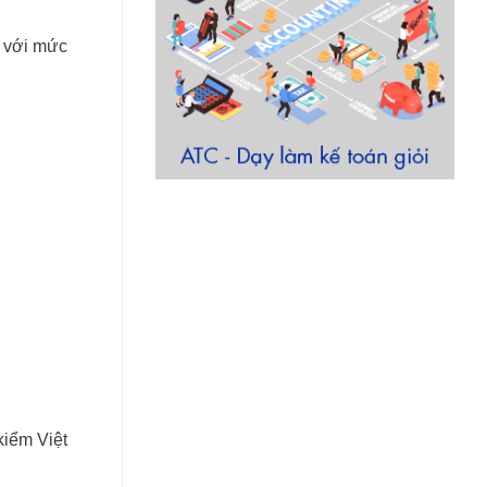
i với mức
kiểm Việt