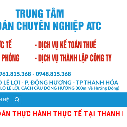
N HỆ
ỰC HÀNH THỰC TẾ TẠI THANH HÓA - G