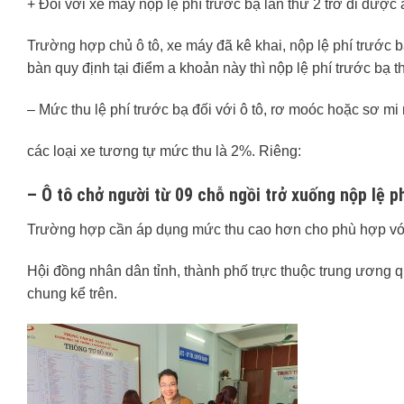
+ Đối với xe máy nộp lệ phí trước bạ lần thứ 2 trở đi được
Trường hợp chủ ô tô, xe máy đã kê khai, nộp lệ phí trước 
bàn quy định tại điểm a khoản này thì nộp lệ phí trước bạ 
– Mức thu lệ phí trước bạ đối với ô tô, rơ moóc hoặc sơ mi
các loại xe tương tự mức thu là 2%. Riêng:
– Ô tô chở người từ 09 chỗ ngồi trở xuống nộp lệ p
Trường hợp cần áp dụng mức thu cao hơn cho phù hợp với 
Hội đồng nhân dân tỉnh, thành phố trực thuộc trung ương 
chung kể trên.