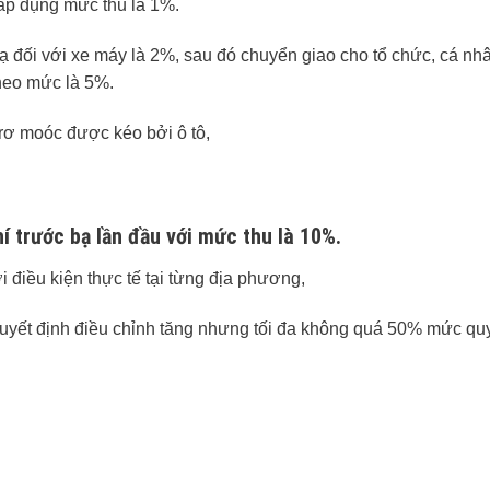
 áp dụng mức thu là 1%.
bạ đối với xe máy là 2%, sau đó chuyển giao cho tổ chức, cá nh
theo mức là 5%.
 rơ moóc được kéo bởi ô tô,
hí trước bạ lần đầu với mức thu là 10%.
điều kiện thực tế tại từng địa phương,
quyết định điều chỉnh tăng nhưng tối đa không quá 50% mức qu