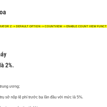
Hoa
RATOR Z -> DEFAULT OPTION -> COUNTVIEW -> ENABLE COUNT VIEW FUNCT
máy
là 2%.
 trung ương;
 trụ sở nộp lệ phí trước bạ lần đầu với mức là 5%.