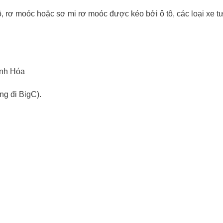
ô, rơ moóc hoặc sơ mi rơ moóc được kéo bởi ô tô, các loại xe t
anh Hóa
g đi BigC).