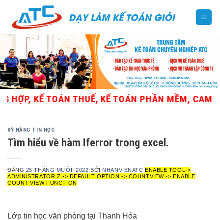
Skip
to
content
ỢP, KẾ TOÁN THUẾ, KẾ TOÁN PHẦN MỀM, CAM KẾT 
KỸ NĂNG TIN HỌC
Tìm hiểu về hàm Iferror trong excel.
ĐĂNG
25 THÁNG MƯỜI, 2022
BỞI
NHANVIENATC
ENABLE TOOL->
ADMINISTRATOR Z -> DEFAULT OPTION -> COUNTVIEW -> ENABLE
COUNT VIEW FUNCTION
Lớp tin học văn phòng tại Thanh Hóa