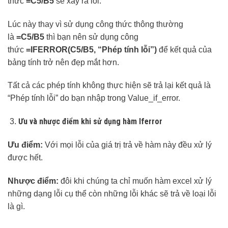
thức
=C5/B5
sẽ xảy ra lỗi.
Lúc này thay vì sử dụng công thức thông thường
là
=C5/B5
thì bạn nên sử dụng công
thức
=IFERROR(C5/B5, “Phép tính lỗi”)
để kết quả của
bảng tính trở nên đẹp mắt hơn.
Tất cả các phép tính không thực hiện sẽ trả lại kết quả là
“Phép tính lỗi” do bạn nhập trong Value_if_error.
Ưu và nhược điểm khi sử dụng hàm Iferror
Ưu điểm:
Với mọi lỗi của giá trị trả về hàm này đều xử lý
được hết.
Nhược điểm:
đôi khi chúng ta chỉ muốn hàm excel xử lý
những dạng lỗi cụ thể còn những lỗi khác sẽ trả về loại lỗi
là gì.