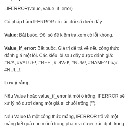
=IFERROR(value, value_if_error)
Cú pháp hàm IFERROR có các đối số dưới đây:
Value:
Bắt buộc. Đối số để kiểm tra xem có lỗi không.
Value_if_error:
Bắt buộc. Giá trị để trả về nếu công thức
đánh giá một lỗi. Các kiểu lỗi sau đây được đánh giá:
#N/A, #VALUE!, #REF!, #DIV/0!, #NUM!, #NAME? hoặc
#NULL!.
Lưu ý rằng:
Nếu Value hoặc value_if_error là một ô trống, IFERROR sẽ
xử lý nó dưới dạng một giá trị chuỗi trống (“”).
Nếu Value là một công thức mảng, IFERROR trả về một
mảng kết quả cho mỗi ô trong phạm vi được xác định trong