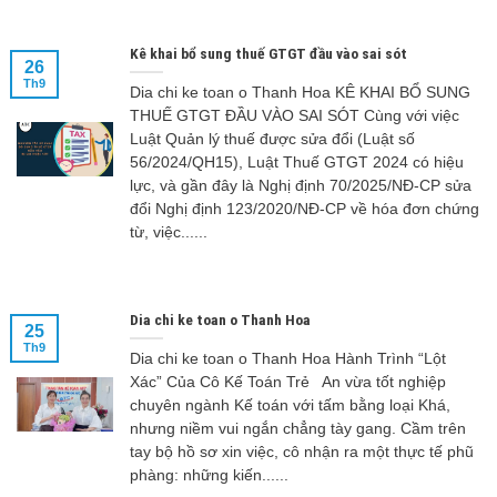
Kê khai bổ sung thuế GTGT đầu vào sai sót
26
Th9
Dia chi ke toan o Thanh Hoa KÊ KHAI BỔ SUNG
THUẾ GTGT ĐẦU VÀO SAI SÓT Cùng với việc
Luật Quản lý thuế được sửa đổi (Luật số
56/2024/QH15), Luật Thuế GTGT 2024 có hiệu
lực, và gần đây là Nghị định 70/2025/NĐ-CP sửa
đổi Nghị định 123/2020/NĐ-CP về hóa đơn chứng
từ, việc......
Dia chi ke toan o Thanh Hoa
25
Th9
Dia chi ke toan o Thanh Hoa Hành Trình “Lột
Xác” Của Cô Kế Toán Trẻ An vừa tốt nghiệp
chuyên ngành Kế toán với tấm bằng loại Khá,
nhưng niềm vui ngắn chẳng tày gang. Cầm trên
tay bộ hồ sơ xin việc, cô nhận ra một thực tế phũ
phàng: những kiến......