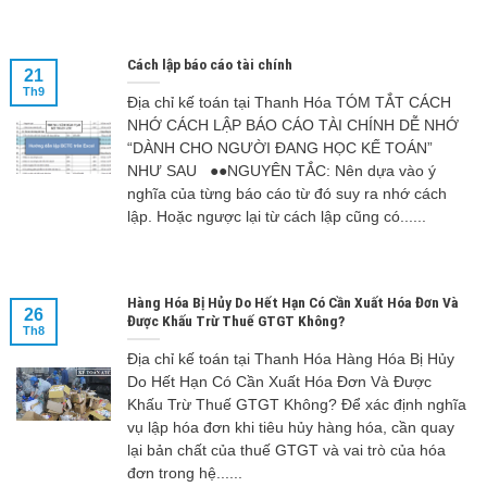
Cách lập báo cáo tài chính
21
Th9
Địa chỉ kế toán tại Thanh Hóa TÓM TẮT CÁCH
NHỚ CÁCH LẬP BÁO CÁO TÀI CHÍNH DỄ NHỚ
“DÀNH CHO NGƯỜI ĐANG HỌC KẾ TOÁN”
NHƯ SAU ●●NGUYÊN TẮC: Nên dựa vào ý
nghĩa của từng báo cáo từ đó suy ra nhớ cách
lập. Hoặc ngược lại từ cách lập cũng có......
Hàng Hóa Bị Hủy Do Hết Hạn Có Cần Xuất Hóa Đơn Và
26
Được Khấu Trừ Thuế GTGT Không?
Th8
Địa chỉ kế toán tại Thanh Hóa Hàng Hóa Bị Hủy
Do Hết Hạn Có Cần Xuất Hóa Đơn Và Được
Khấu Trừ Thuế GTGT Không? Để xác định nghĩa
vụ lập hóa đơn khi tiêu hủy hàng hóa, cần quay
lại bản chất của thuế GTGT và vai trò của hóa
đơn trong hệ......