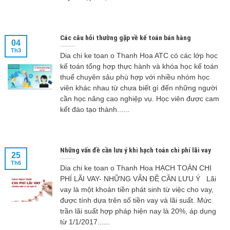
Các câu hỏi thường gặp về kế toán bán hàng
04
Th3
Dia chi ke toan o Thanh Hoa ATC có các lớp học
kế toán tổng hợp thực hành và khóa học kế toán
thuế chuyên sâu phù hợp với nhiều nhóm học
viên khác nhau từ chưa biết gì đến những người
cần học nâng cao nghiệp vụ. Học viên được cam
kết đào tạo thành......
Những vấn đề cần lưu ý khi hạch toán chi phí lãi vay
25
Th6
Dia chi ke toan o Thanh Hoa HẠCH TOÁN CHI
PHÍ LÃI VAY- NHỮNG VẤN ĐỀ CẦN LƯU Ý Lãi
vay là một khoản tiền phát sinh từ việc cho vay,
được tính dựa trên số tiền vay và lãi suất. Mức
trần lãi suất hợp pháp hiện nay là 20%, áp dụng
từ 1/1/2017......