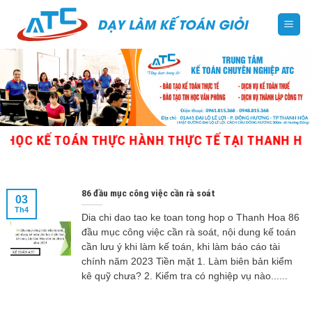
Skip
to
content
ỌC KẾ TOÁN THỰC HÀNH THỰC TẾ TẠI THANH HÓA - 
86 đầu mục công việc cần rà soát
03
Th4
Dia chi dao tao ke toan tong hop o Thanh Hoa 86
đầu mục công việc cần rà soát, nội dung kế toán
cần lưu ý khi làm kế toán, khi làm báo cáo tài
chính năm 2023 Tiền mặt 1. Làm biên bản kiểm
kê quỹ chưa? 2. Kiểm tra có nghiệp vụ nào......