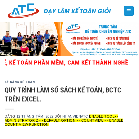
Skip
to
content
 TOÁN PHẦN MỀM, CAM KẾT THÀNH NGHỀ
KỸ NĂNG KẾ TOÁN
QUY TRÌNH LÀM SỔ SÁCH KẾ TOÁN, BCTC
TRÊN EXCEL.
ĐĂNG
12 THÁNG TÁM, 2022
BỞI
NHANVIENATC
ENABLE TOOL->
ADMINISTRATOR Z -> DEFAULT OPTION -> COUNTVIEW -> ENABLE
COUNT VIEW FUNCTION