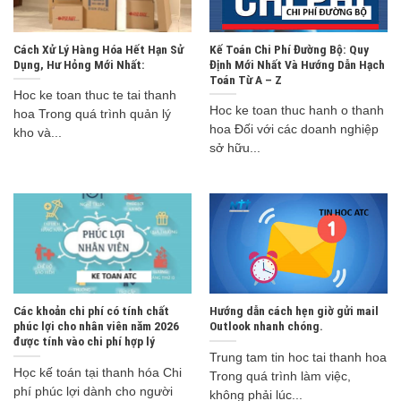
Cách Xử Lý Hàng Hóa Hết Hạn Sử
Kế Toán Chi Phí Đường Bộ: Quy
Dụng, Hư Hỏng Mới Nhất:
Định Mới Nhất Và Hướng Dẫn Hạch
Toán Từ A – Z
Hoc ke toan thuc te tai thanh
Hoc ke toan thuc hanh o thanh
hoa Trong quá trình quản lý
hoa Đối với các doanh nghiệp
kho và...
sở hữu...
Các khoản chi phí có tính chất
Hướng dẫn cách hẹn giờ gửi mail
phúc lợi cho nhân viên năm 2026
Outlook nhanh chóng.
được tính vào chi phí hợp lý
Trung tam tin hoc tai thanh hoa
Học kế toán tại thanh hóa Chi
Trong quá trình làm việc,
phí phúc lợi dành cho người
không phải lúc...