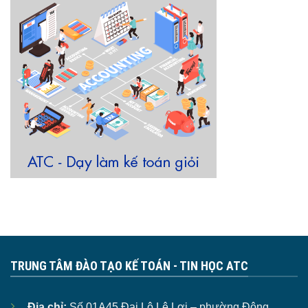
TRUNG TÂM ĐÀO TẠO KẾ TOÁN - TIN HỌC ATC
Địa chỉ:
Số 01A45 Đại Lộ Lê Lợi – phường Đông