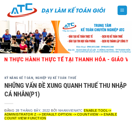
Skip
to
content
ỰC HÀNH THỰC TẾ TẠI THANH HÓA - GIÁO VIÊN GIỎ
KỸ NĂNG KẾ TOÁN
,
NGHIỆP VỤ KẾ TOÁN THUẾ
NHỮNG VẤN ĐỀ XUNG QUANH THUẾ THU NHẬP
CÁ NHÂN(P1)
ĐĂNG
28 THÁNG BẢY, 2022
BỞI
NHANVIENATC
ENABLE TOOL->
ADMINISTRATOR Z -> DEFAULT OPTION -> COUNTVIEW -> ENABLE
COUNT VIEW FUNCTION