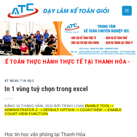
Skip
to
content
N THỰC HÀNH THỰC TẾ TẠI THANH HÓA - GIÁO VIÊN
KỸ NĂNG TIN HỌC
In 1 vùng tuỳ chọn trong excel
ĐĂNG
24 THÁNG NĂM, 2022
BỞI
TRỊNH LOAN
ENABLE TOOL->
ADMINISTRATOR Z -> DEFAULT OPTION -> COUNTVIEW -> ENABLE
COUNT VIEW FUNCTION
Học tin học văn phòng tại Thanh Hóa