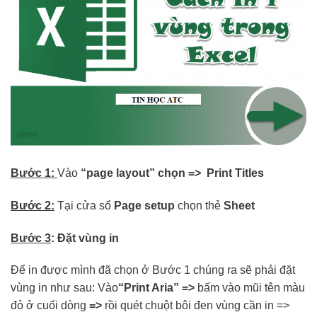
Bước 1:
Vào
“page layout” chọn => Print Titles
Bước 2:
Tại cửa sổ
Page setup
chọn thẻ
Sheet
Bước 3
: Đặt vùng in
Để in được mình đã chọn ở Bước 1 chúng ra sẽ phải đặt
vùng in như sau: Vào
“Print Aria” =>
bấm vào mũi tên màu
đỏ ở cuối dòng
=>
rồi quét chuột bôi đen vùng cần in =>