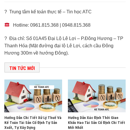
? Trung tâm kế toán thực tế – Tin học ATC
Hotline: 0961.815.368 | 0948.815.368
? Địa chỉ: Số 01A45 Đại Lộ Lê Lợi – P.Đông Hương – TP
Thanh Hóa (Mặt đường đại lộ Lê Lợi, cách cầu Đông
Hương 300m về hướng Đông).
TIN TỨC MỚI
Hướng Dẫn Chi Tiết Xử Lý Thuế Và
Hướng Dẫn Xác Định Thời Gian
Kế Toán Tài Sản Cố Định Tự Sản
Khấu Hao Tài Sản Cố Định Chi Tiết
Xuất, Tự Xây Dựng
Mới Nhất